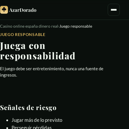
AzarDorado
Casino online españa dinero real
›
Juego responsable
JUEGO RESPONSABLE
Juega con
responsabilidad
El juego debe ser entretenimiento, nunca una fuente de
ingresos.
Señales de riesgo
Jugar más de lo previsto
Perseguir pérdidas