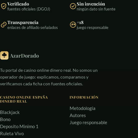
Verificado
Sin invención
fuentes oficiales (DGOJ)
ningún dato sin fuente
Transparencia
+18
enlaces de afiliado señalados
juego responsable
AzarDorado
Tu portal de casino online dinero real. No somos un
operador de juego: explicamos, comparamos y
verificamos cada ficha con fuentes oficiales.
CASINO ONLINE ESPAÑA
INFORMACIÓN
DINERO REAL
Metodología
Blackjack
Autores
Bono
Juego responsable
Deposito Minimo 1
Ruleta Vivo