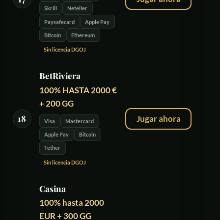
Skrill
Neteller
Paysafecard
Apple Pay
Bitcoin
Ethereum
Sin licencia DGOJ
BetRiviera
100% HASTA 2000 €
+ 200 GG
18
Jugar ahora
Visa
Mastercard
Apple Pay
Bitcoin
Tether
Sin licencia DGOJ
Casina
100% hasta 2000
EUR + 300 GG