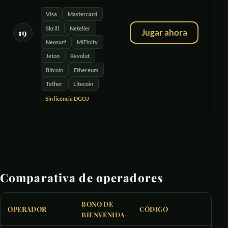
Visa
Mastercard
Skrill
Neteller
19
Jugar ahora
Neosurf
MiFinity
Jeton
Revolut
Bitcoin
Ethereum
Tether
Litecoin
Sin licencia DGOJ
Comparativa de operadores
BONO DE
OPERADOR
CÓDIGO
LIC
BIENVENIDA