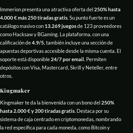
Immerion presenta una atractiva oferta del
250% hasta
4.000 € más 250 tiradas gratis
. Su punto fuerte es un
catálogo masivo con
13.269 juegos
de 123 proveedores
como Hacksaw y BGaming. La plataforma, con una
calificación de
4.9/5
, también incluye una sección de
apuestas deportivas accesible desde la misma cuenta. El
soporte está disponible
24/7 por email
. Permiten
depósitos con Visa, Mastercard, Skrill y Neteller, entre
otros.
Kingmaker
Kingmaker te da la bienvenida con un bono del
250%
hasta 2.000 € y 200 tiradas gratis
. Destaca por su
sistema de caja centrado en criptomonedas, nombrando
la red específica para cada moneda, como Bitcoin y