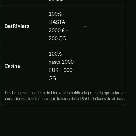
100%
HASTA
BetRiviera
—
Sin
2000 € +
200 GG
100%
hasta 2000
Casina
—
Sin
EUR + 300
GG
Los bonos son la oferta de bienvenida publicada por cada operador y están s
condiciones. Todos operan sin licencia de la DGOJ. Enlaces de afiliado. 18+.