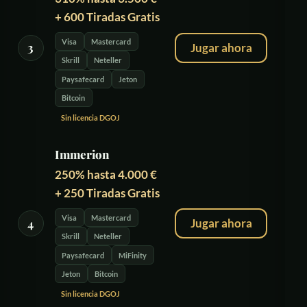
+ 600 Tiradas Gratis
Visa
Mastercard
3
Jugar ahora
Skrill
Neteller
Paysafecard
Jeton
Bitcoin
Sin licencia DGOJ
Immerion
250% hasta 4.000 €
+ 250 Tiradas Gratis
Visa
Mastercard
4
Jugar ahora
Skrill
Neteller
Paysafecard
MiFinity
Jeton
Bitcoin
Sin licencia DGOJ