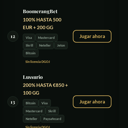
BoomerangBet
100% HASTA 500
EUR + 200 GG
12
Jugar ahora
Visa
Mastercard
Skrill
Neteller
Jeton
Bitcoin
Sin licencia DGOJ
Lussurio
200% HASTA €850 +
100 GG
13
Jugar ahora
Bitcoin
Visa
Mastercard
Skrill
Neteller
Paysafecard
Sin licencia DGOJ