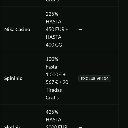
225%
HASTA
Nika Casino
450 EUR +
—
Sin
HASTA
400 GG
100%
hasta
1.000 € +
Spininio
EXCLUSIVE234
Sin
567 € + 20
Tiradas
Gratis
425%
HASTA
Slotlair
3000 EUR
—
Sin