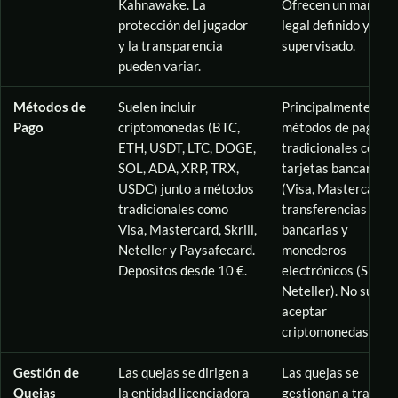
Kahnawake. La
Ofrecen un marco
protección del jugador
legal definido y
y la transparencia
supervisado.
pueden variar.
Métodos de
Suelen incluir
Principalmente
Pago
criptomonedas (BTC,
métodos de pago
ETH, USDT, LTC, DOGE,
tradicionales como
SOL, ADA, XRP, TRX,
tarjetas bancarias
USDC) junto a métodos
(Visa, Mastercard),
tradicionales como
transferencias
Visa, Mastercard, Skrill,
bancarias y
Neteller y Paysafecard.
monederos
Depositos desde 10 €.
electrónicos (Skrill,
Neteller). No suelen
aceptar
criptomonedas.
Gestión de
Las quejas se dirigen a
Las quejas se
Quejas
la entidad licenciadora
gestionan a través 