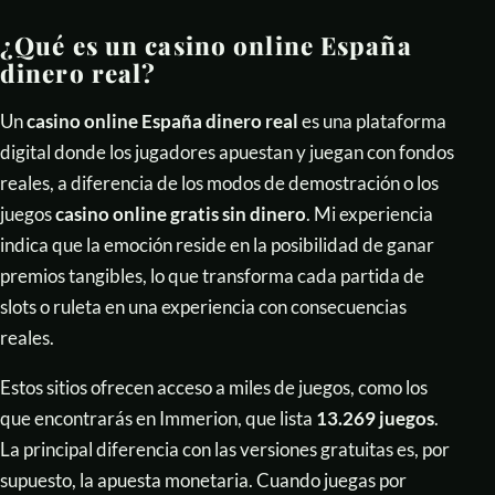
¿Qué es un casino online España
dinero real?
Un
casino online España dinero real
es una plataforma
digital donde los jugadores apuestan y juegan con fondos
reales, a diferencia de los modos de demostración o los
juegos
casino online gratis sin dinero
. Mi experiencia
indica que la emoción reside en la posibilidad de ganar
premios tangibles, lo que transforma cada partida de
slots o ruleta en una experiencia con consecuencias
reales.
Estos sitios ofrecen acceso a miles de juegos, como los
que encontrarás en Immerion, que lista
13.269 juegos
.
La principal diferencia con las versiones gratuitas es, por
supuesto, la apuesta monetaria. Cuando juegas por