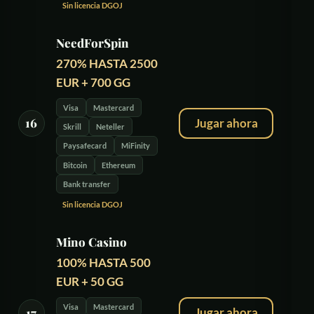
Sin licencia DGOJ
NeedForSpin
270% HASTA 2500
EUR + 700 GG
Visa
Mastercard
16
Jugar ahora
Skrill
Neteller
Paysafecard
MiFinity
Bitcoin
Ethereum
Bank transfer
Sin licencia DGOJ
Mino Casino
100% HASTA 500
EUR + 50 GG
Visa
Mastercard
17
Jugar ahora