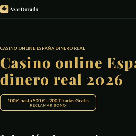
AzarDorado
CASINO ONLINE ESPAÑA DINERO REAL
Casino
online
Esp
dinero
real
2026
100% hasta 500 € + 200 Tiradas Gratis
RECLAMAR BONO