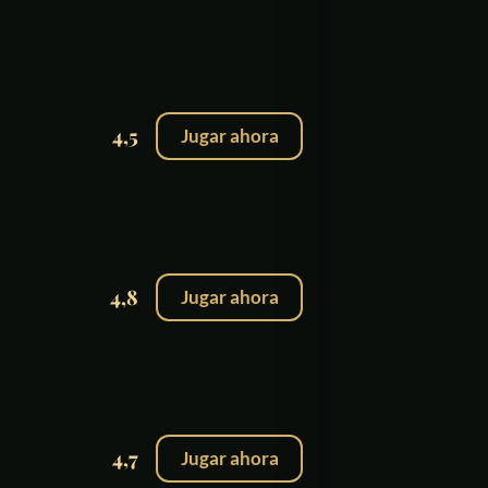
4,5
Jugar ahora
4,8
Jugar ahora
4,7
Jugar ahora