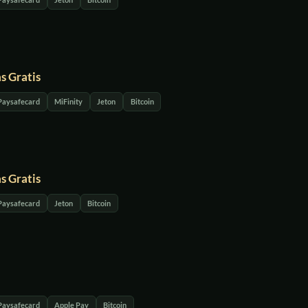
s Gratis
Paysafecard
MiFinity
Jeton
Bitcoin
s Gratis
Paysafecard
Jeton
Bitcoin
Paysafecard
Apple Pay
Bitcoin