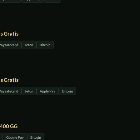
s Gratis
Paysafecard
Jeton
Bitcoin
s Gratis
Paysafecard
Jeton
Apple Pay
Bitcoin
 400 GG
Google Pay
Bitcoin