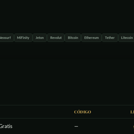
Neosurf
MiFinity
Jeton
Revolut
Bitcoin
Ethereum
Tether
Litecoin
s
CÓDIGO
L
Gratis
—