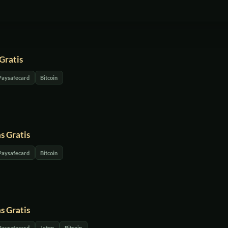
Gratis
Paysafecard
Bitcoin
s Gratis
Paysafecard
Bitcoin
s Gratis
Paysafecard
Jeton
Bitcoin