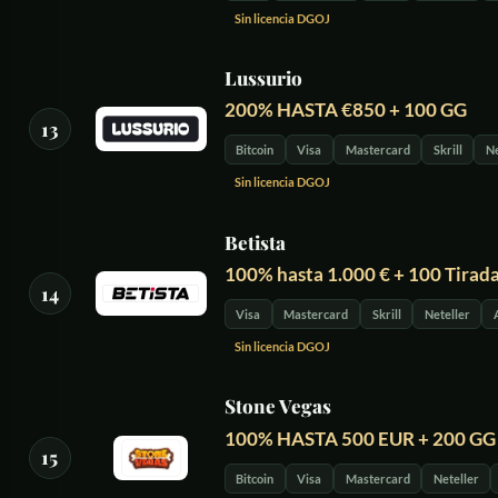
Sin licencia DGOJ
Lussurio
200% HASTA €850 + 100 GG
13
Bitcoin
Visa
Mastercard
Skrill
Ne
Sin licencia DGOJ
Betista
100% hasta 1.000 € + 100 Tirada
14
Visa
Mastercard
Skrill
Neteller
Sin licencia DGOJ
Stone Vegas
100% HASTA 500 EUR + 200 GG
15
Bitcoin
Visa
Mastercard
Neteller