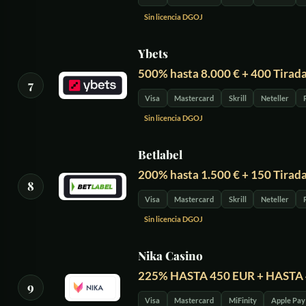
Sin licencia DGOJ
Ybets
500% hasta 8.000 € + 400 Tirada
7
Visa
Mastercard
Skrill
Neteller
Sin licencia DGOJ
Betlabel
200% hasta 1.500 € + 150 Tirada
8
Visa
Mastercard
Skrill
Neteller
Sin licencia DGOJ
Nika Casino
225% HASTA 450 EUR + HASTA
9
Visa
Mastercard
MiFinity
Apple Pay